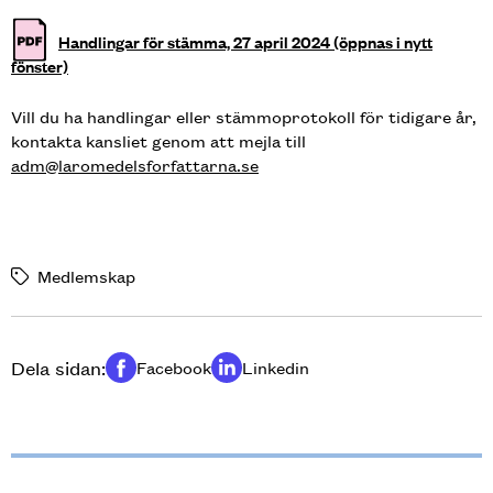
Handlingar för stämma, 27 april 2024 (öppnas i nytt
fönster)
Vill du ha handlingar eller stämmoprotokoll för tidigare år,
kontakta kansliet genom att mejla till
adm@laromedelsforfattarna.se
Medlemskap
Dela sidan:
Facebook
Linkedin
Dela på
Dela på