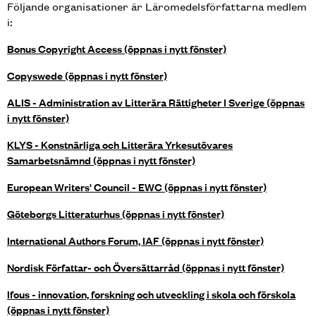
Följande organisationer är Läromedelsförfattarna medlem
i:
Bonus Copyright Access (öppnas i nytt fönster)
Copyswede (öppnas i nytt fönster)
ALIS - Administration av Litterära Rättigheter I Sverige (öppnas
i nytt fönster)
KLYS - Konstnärliga och Litterära Yrkesutövares
Samarbetsnämnd (öppnas i nytt fönster)
European Writers' Council - EWC (öppnas i nytt fönster)
Göteborgs Litteraturhus (öppnas i nytt fönster)
International Authors Forum, IAF (öppnas i nytt fönster)
Nordisk Författar- och Översättarråd (öppnas i nytt fönster)
Ifous - innovation, forskning och utveckling i skola och förskola
(öppnas i nytt fönster)