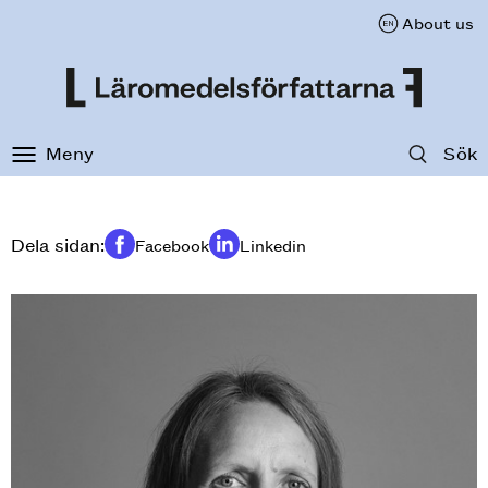
About us
Till innehåll på sidan
Meny
Sök
Dela sidan:
Facebook
Linkedin
Dela på
Dela på