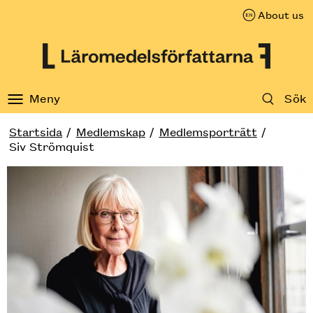
About us
Till innehåll på sidan
Meny
Sök
Startsida
Medlemskap
Medlemsporträtt
Siv Strömquist