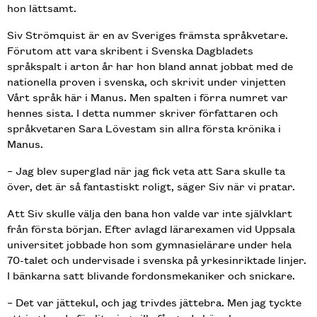
hon lättsamt.
Siv Strömquist är en av Sveriges främsta språkvetare.
Förutom att vara skribent i Svenska Dagbladets
språkspalt i arton år har hon bland annat jobbat med de
nationella proven i svenska, och skrivit under vinjetten
Vårt språk här i Manus. Men spalten i förra numret var
hennes sista. I detta nummer skriver författaren och
språkvetaren Sara Lövestam sin allra första krönika i
Manus.
– Jag blev superglad när jag fick veta att Sara skulle ta
över, det är så fantastiskt roligt, säger Siv när vi pratar.
Att Siv skulle välja den bana hon valde var inte självklart
från första början. Efter avlagd lärarexamen vid Uppsala
universitet jobbade hon som gymnasielärare under hela
70-talet och undervisade i svenska på yrkesinriktade linjer.
I bänkarna satt blivande fordonsmekaniker och snickare.
– Det var jättekul, och jag trivdes jättebra. Men jag tyckte