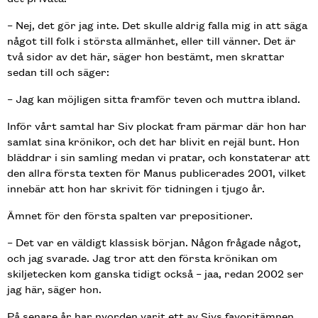
– Nej, det gör jag inte. Det skulle aldrig falla mig in att säga
något till folk i största allmänhet, eller till vänner. Det är
två sidor av det här, säger hon bestämt, men skrattar
sedan till och säger:
– Jag kan möjligen sitta framför teven och muttra ibland.
Inför vårt samtal har Siv plockat fram pärmar där hon har
samlat sina krönikor, och det har blivit en rejäl bunt. Hon
bläddrar i sin samling medan vi pratar, och konstaterar att
den allra första texten för Manus publicerades 2001, vilket
innebär att hon har skrivit för tidningen i tjugo år.
Ämnet för den första spalten var prepositioner.
– Det var en väldigt klassisk början. Någon frågade något,
och jag svarade. Jag tror att den första krönikan om
skiljetecken kom ganska tidigt också – jaa, redan 2002 ser
jag här, säger hon.
På senare år har nyorden varit ett av Sivs favoritämnen