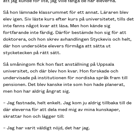
att jag kunde för lite, jag ville fånga de här eleverna.
Så hon lämnade klassrummet för ett annat. Läraren blev
elev igen. Siv läste kurs efter kurs på universitetet, tills det
inte fanns något kvar att läsa. Men hon kände sig
fortfarande inte färdig. Därför bestämde hon sig för att
doktorera, och hon skrev avhandlingen Styckevis och helt,
där hon undersökte elevers förmåga att sätta ut
stycketecken på rätt sätt.
Så småningom fick hon fast anställning på Uppsala
universitet, och där blev hon kvar. Hon forskade och
undervisade på institutionen för nordiska språk fram till
pensionen. Det blev kanske inte som hon hade planerat,
men hon har aldrig ångrat sig.
– Jag fastnade, helt enkelt. Jag kom ju aldrig tillbaka till de
där eleverna för att dela med mig av mina kunskaper,
skrattar hon och lägger till:
– Jag har varit väldigt nöjd, det har jag.