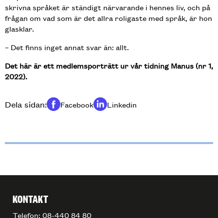
skrivna språket är ständigt närvarande i hennes liv, och på
frågan om vad som är det allra roligaste med språk, är hon
glasklar.
– Det finns inget annat svar än: allt.
Det här är ett medlemsporträtt ur vår tidning Manus (nr 1,
2022).
Dela sidan:
Facebook
Linkedin
Dela på
Dela på
KONTAKT
Telefon: 08-440 84 80