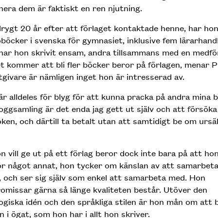
era dem är faktiskt en ren njutning.
drygt 20 år efter att förlaget kontaktade henne, har hon
oböcker i svenska för gymnasiet, inklusive fem lärarhand
har hon skrivit ensam, andra tillsammans med en medfö
 kommer att bli fler böcker beror på förlagen, menar Pia
givare är nämligen inget hon är intresserad av.
är alldeles för blyg för att kunna pracka på andra mina 
oggsamling är det enda jag gett ut själv och att försök
ken, och därtill ta betalt utan att samtidigt be om ursä
n vill ge ut på ett förlag beror dock inte bara på att hon
ör något annat, hon tycker om känslan av att samarbet
, och ser sig själv som enkel att samarbeta med. Hon
missar gärna så länge kvaliteten består. Utöver den
giska idén och den språkliga stilen är hon mån om att 
n i ögat, som hon har i allt hon skriver.