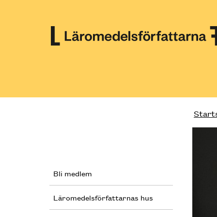
Till innehåll på sidan
Start
Bli medlem
Läromedelsförfattarnas hus