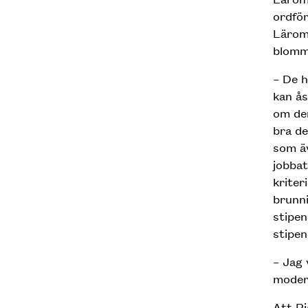
ordför
Lärome
blommo
– De h
kan å
om de
bra de
som äv
jobbat
kriter
brunni
stipe
stipe
– Jag 
modern
Att Pi