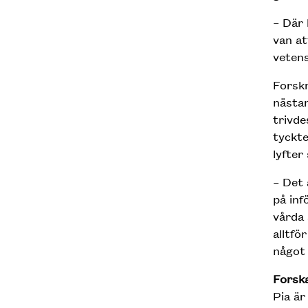
– Där 
van at
veten
Forskn
nästan
trivde
tyckte
lyfter
– Det 
på inf
vårda 
alltfö
något 
Forsk
Pia är