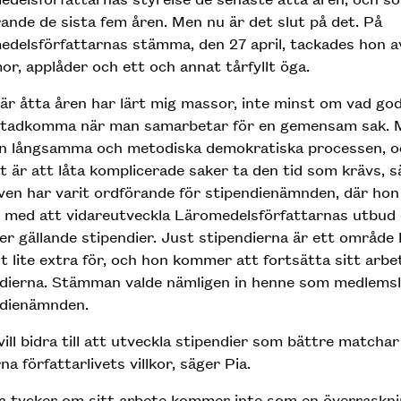
ande de sista fem åren. Men nu är det slut på det. På
delsförfattarnas stämma, den 27 april, tackades hon 
r, applåder och ett och annat tårfyllt öga.
är åtta åren har lärt mig massor, inte minst om vad god
stadkomma när man samarbetar för en gemensam sak. 
n långsamma och metodiska demokratiska processen, o
t är att låta komplicerade saker ta den tid som krävs, s
en har varit ordförande för stipendienämnden, där hon
 med att vidareutveckla Läromedelsförfattarnas utbud
ier gällande stipendier. Just stipendierna är ett område
t lite extra för, och hon kommer att fortsätta sitt arb
ndierna. Stämman valde nämligen in henne som medlems
ndienämnden.
vill bidra till att utveckla stipendier som bättre matchar
a författarlivets villkor, säger Pia.
a tycker om sitt arbete kommer inte som en överraskni