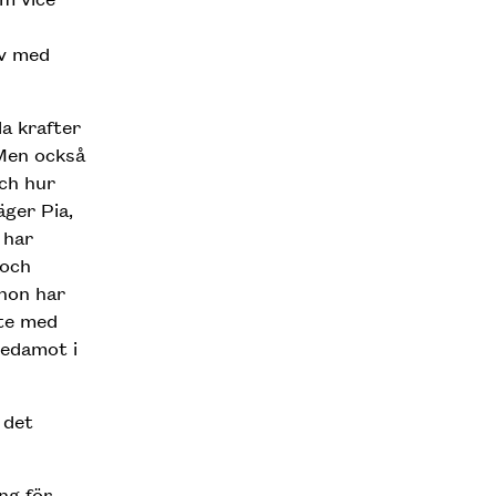
av med
a krafter
Men också
ch hur
äger Pia,
 har
 och
 hon har
ete med
ledamot i
 det
ng för