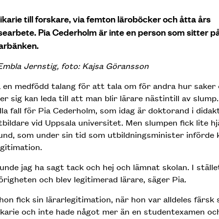
ikarie till forskare, via femton läroböcker och åtta års
searbete. Pia Cederholm är inte en person som sitter p
arbänken.
Embla Jernstig, foto: Kajsa Göransson
 en medfödd talang för att tala om för andra hur saker 
ler sig kan leda till att man blir lärare nästintill av slump
alla fall för Pia Cederholm, som idag är doktorand i didak
tbildare vid Uppsala universitet. Men slumpen fick lite hj
und, som under sin tid som utbildningsminister införde 
egitimation.
unde jag ha sagt tack och hej och lämnat skolan. I stället
örigheten och blev legitimerad lärare, säger Pia.
hon fick sin lärarlegitimation, när hon var alldeles färsk
vikarie och inte hade något mer än en studentexamen oc