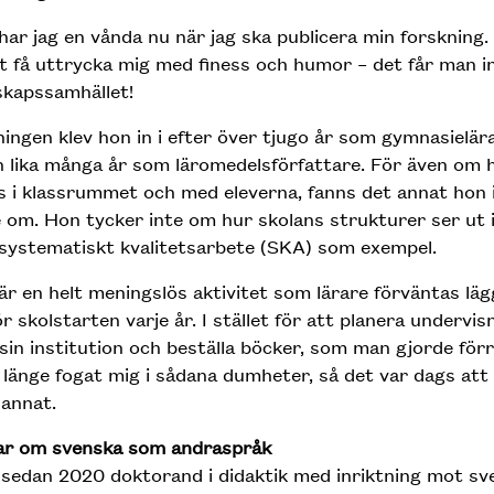
har jag en vånda nu när jag ska publicera min forskning.
t få uttrycka mig med finess och humor – det får man i
skapssamhället!
ingen klev hon in i efter över tjugo år som gymnasielär
 lika många år som läromedelsförfattare. För även om 
s i klassrummet och med eleverna, fanns det annat hon 
 om. Hon tycker inte om hur skolans strukturer ser ut 
 systematiskt kvalitetsarbete (SKA) som exempel.
är en helt meningslös aktivitet som lärare förväntas läg
ör skolstarten varje år. I stället för att planera undervis
sin institution och beställa böcker, som man gjorde förr
r länge fogat mig i sådana dumheter, så det var dags att
annat.
ar om svenska som andraspråk
 sedan 2020 doktorand i didaktik med inriktning mot s