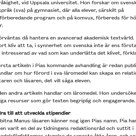
råkighet, vid Uppsala universitet. Hon forskar om sven
pråk (sva) på gymnasiet, där alla elever, särskilt på
eförberedande program och på komvux, förbereds för h
r.
örväntas då hantera en avancerad akademisk textvärld.
ort kliv att ta, i synnerhet om svenska inte är ens först
 intresserad av vad som kan underlätta det klivet, förkla
rsta artikeln i Pias kommande avhandling är redan publi
ndlar om hur förord i sva-läromedel kan skapa en relati
taren och läsaren, det vill säga eleven.
en andra artikeln handlar om läromedel. Hon undersöker
iga resurser som gör texten begriplig och engagerande.
dra till att utveckla stipendier
bitna Manus-läsaren känner nog igen Pias namn. Pia ha
en varit en del av tidningens redaktionsråd och suttit i
delsförfattarnas styrelse de senaste åtta åren, och s