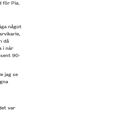
 för Pia.
säga något
rvikarie,
h då
 i när
 sent 90-
e jag se
egna
det var