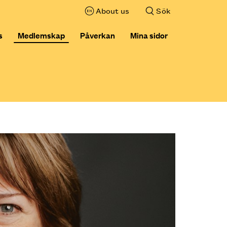
About us
Sök
,visa sökfältet
s
Medlemskap
Påverkan
Mina sidor