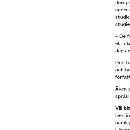
flersp
andras
studi
studie
– De f
ett st
Jag är
Den fö
och ha
förfat
Även d
språkl
Vill bi
Den in
nämlig
Lärome