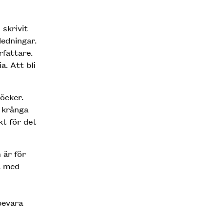
 skrivit
ledningar.
rfattare.
. Att bli
böcker.
a kränga
kt för det
 är för
a med
bevara