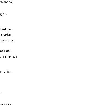
ska som
ögre
 Det är
aspråk.
rar Pia.
cerad,
on mellan
 vilka
r
om vice