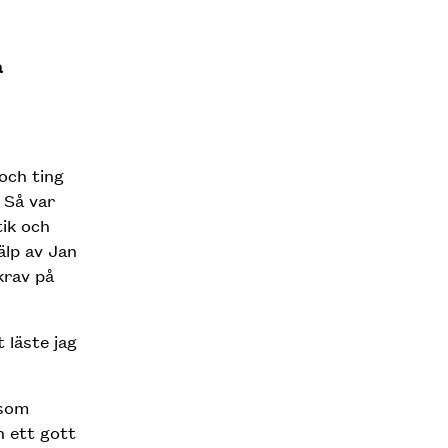
å
och ting
. Så var
tik och
älp av Jan
krav på
 läste jag
 som
h ett gott