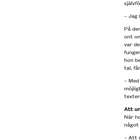
självf
– Jag 
På den
ont om
var de
funger
hon be
tal, f
– Med 
möjlig
texter
Att un
När ho
något 
– Att 