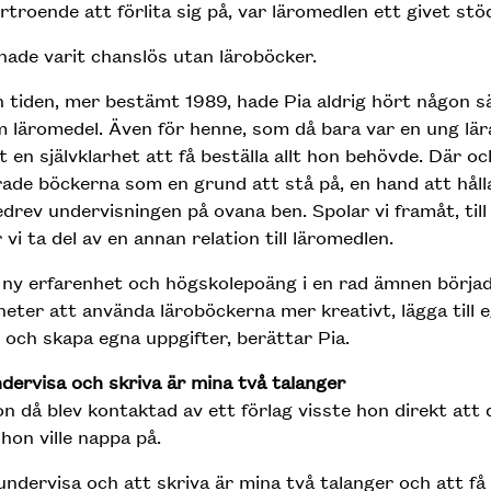
örtroende att förlita sig på, var läromedlen ett givet stöd
hade varit chanslös utan läroböcker.
 tiden, mer bestämt 1989, hade Pia aldrig hört någon 
 läromedel. Även för henne, som då bara var en ung lära
t en självklarhet att få beställa allt hon behövde. Där oc
ade böckerna som en grund att stå på, en hand att hålla
drev undervisningen på ovana ben. Spolar vi framåt, till
år vi ta del av en annan relation till läromedlen.
ny erfarenhet och högskole­poäng i en rad ämnen börjad
heter att använda läroböckerna mer kreativt, lägga till 
 och skapa egna uppgifter, berättar Pia.
dervisa och skriva är mina två talanger
n då blev kontaktad av ett förlag visste hon direkt att 
hon ville nappa på.
undervisa och att skriva är mina två talanger och att få