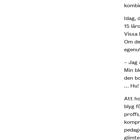
kombin
Idag, 
15 lär
Vissa 
Om det
egenut
– Jag 
Min bl
den bo
… Hu!
Att ho
blyg f
proffs
kompro
pedago
glimte