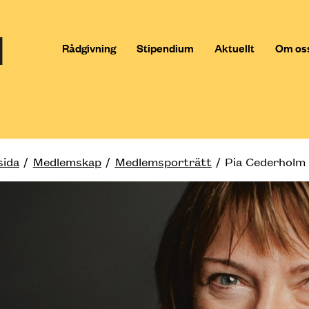
Rådgivning
Stipendium
Aktuellt
Om os
sida
Medlemskap
Medlemsporträtt
Pia Cederholm