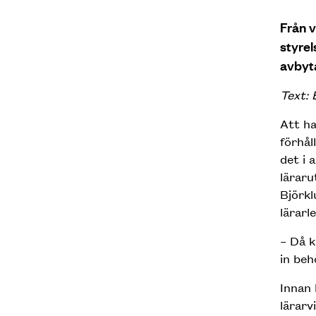
Från v
styrel
avbyt
Text: 
Att ha
förhål
det i 
läraru
Björkl
lärarl
– Då k
in beh
Innan 
lärar­