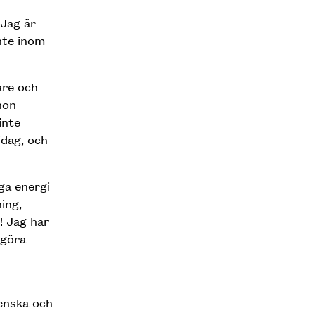
 Jag är
nte inom
are och
hon
inte
idag, och
ga energi
ning,
! Jag har
 göra
venska och