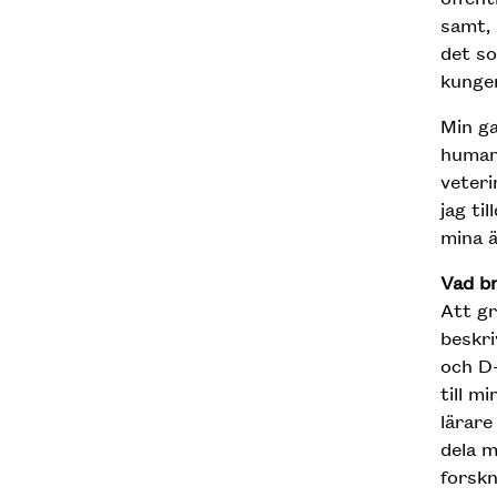
samt, 
det so
kungen
Min g
humani
veteri
jag ti
mina ä
Vad br
Att gr
beskri
och D
till m
lärare
dela m
forskn