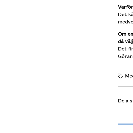
Varför
Det kä
medver
Om en 
då väl
Det fi
Göran
Me
Dela s