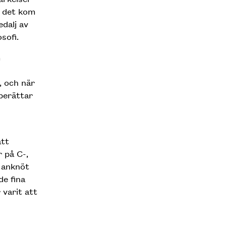
s det kom
edalj av
sofi.
m
, och när
 berättar
att
r på C-,
 anknöt
de fina
 varit att