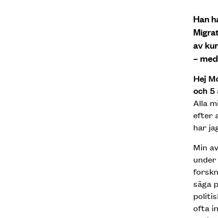
Han ha
Migrat
av ku
– medl
Hej Mo
och 5 
Alla m
efter 
har ja
Min av
under 
forskn
säga p
politi
ofta i