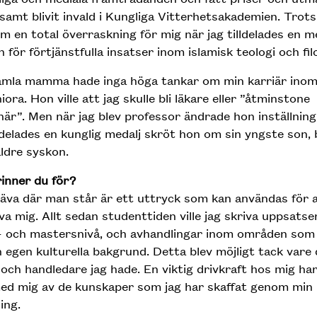
samt blivit invald i Kungliga Vitterhetsakademien. Trot
m en total överraskning för mig när jag tilldelades en m
 för förtjänstfulla insatser inom islamisk teologi och filo
amla mamma hade inga höga tankar om min karriär ino
ora. Hon ville att jag skulle bli läkare eller ”åtminstone
när”. Men när jag blev professor ändrade hon inställning
lldelades en kunglig medalj skröt hon om sin yngste son,
ldre syskon.
inner du för?
äva där man står är ett uttryck som kan användas för 
va mig. Allt sedan studenttiden ville jag skriva uppsatse
- och mastersnivå, och avhandlingar inom områden som
in egen kulturella bakgrund. Detta blev möjligt tack vare 
 och handledare jag hade. En viktig drivkraft hos mig har
ed mig av de kunskaper som jag har skaffat genom min
ing.