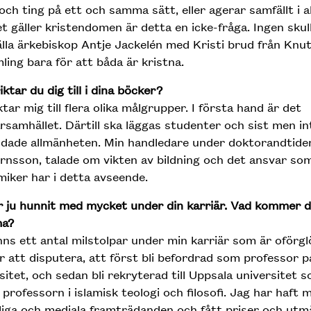
och ting på ett och samma sätt, eller agerar samfällt i al
t gäller kristendomen är detta en icke-fråga. Ingen skul
lla ärkebiskop Antje Jackelén med Kristi brud från Knu
ling bara för att båda är kristna.
riktar du dig till i dina böcker?
ktar mig till flera olika målgrupper. I första hand är det
rsamhället. Därtill ska läggas studenter och sist men i
ldade allmänheten. Min handledare under doktorandtide
nsson, talade om vikten av bildning och det ansvar so
iker har i detta avseende.
 ju hunnit med mycket under din karriär. Vad kommer d
a?
nns ett antal milstolpar under min karriär som är oförgl
r att disputera, att först bli befordrad som professor 
sitet, och sedan bli rekryterad till Uppsala universitet 
 professorn i islamisk teologi och filosofi. Jag har haft
liga och mediala framträdanden och fått priser och utm