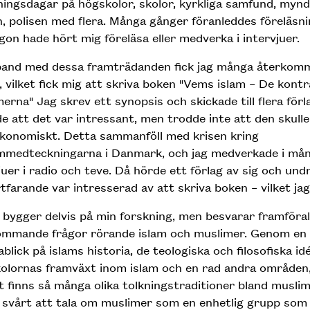
ningsdagar på högskolor, skolor, kyrkliga samfund, mynd
, polisen med flera. Många gånger föranleddes föreläsn
gon hade hört mig föreläsa eller medverka i intervjuer.
band med dessa framträdanden fick jag många återkom
, vilket fick mig att skriva boken "Vems islam – De kontr
erna" Jag skrev ett synopsis och skickade till flera förla
e att det var intressant, men trodde inte att den skull
konomiskt. Detta sammanföll med krisen kring
medteckningarna i Danmark, och jag medverkade i må
juer i radio och teve. Då hörde ett förlag av sig och un
rtfarande var intresserad av att skriva boken – vilket jag
bygger delvis på min forskning, men besvarar framföral
ommande frågor rörande islam och muslimer. Genom en
kablick på islams historia, de teologiska och filosofiska i
olornas framväxt inom islam och en rad andra områden, 
t finns så många olika tolkningstraditioner bland muslim
 svårt att tala om muslimer som en enhetlig grupp som