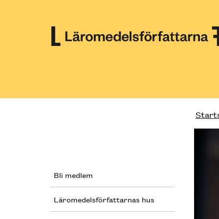
Till innehåll på sidan
Start
Bli medlem
Läromedelsförfattarnas hus