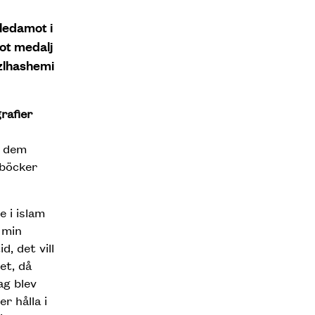
 ledamot i
mot medalj
zlhashemi
rafier
t dem
 böcker
e i islam
 min
, det vill
et, då
ag blev
r hålla i