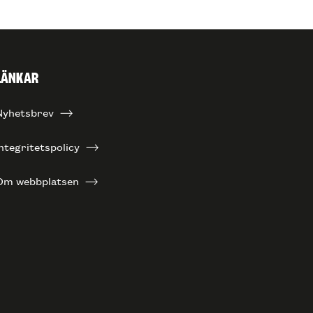
LÄNKAR
Nyhetsbrev
ntegritetspolicy
Om webbplatsen