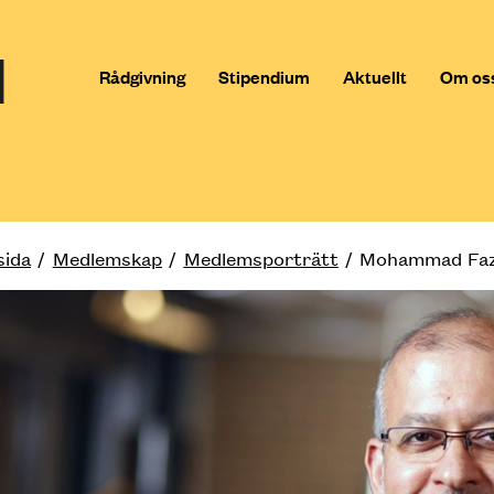
Rådgivning
Stipendium
Aktuellt
Om os
sida
Medlemskap
Medlemsporträtt
Mohammad Faz