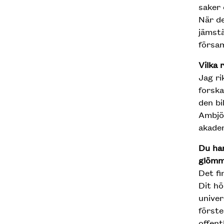
saker 
När de
jämstä
försam
Vilka 
Jag ri
forska
den bi
Ambjör
akadem
Du har
glömm
Det fi
Dit hö
univer
förste
offent