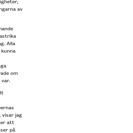
igheter,
ingarna av
mande
astrika
g. Alla
e kunna
nga
drade om
 var.
lt
déernas
visar jag
er att
 ser på