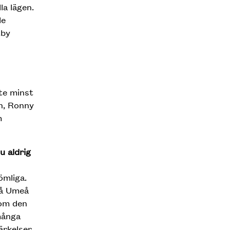
la lägen.
le
tby
nte minst
n, Ronny
m
u aldrig
ömliga.
på Umeå
som den
 många
ärkelser