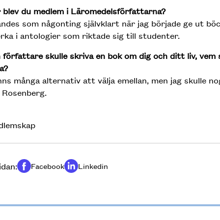
 blev du medlem i Läromedelsförfattarna?
ndes som någonting självklart när jag började ge ut böc
ka i antologier som riktade sig till studenter.
författare skulle skriva en bok om dig och ditt liv, vem 
ja?
nns många alternativ att välja emellan, men jag skulle n
 Rosenberg.
dlemskap
idan:
Facebook
Linkedin
Dela på
Dela på