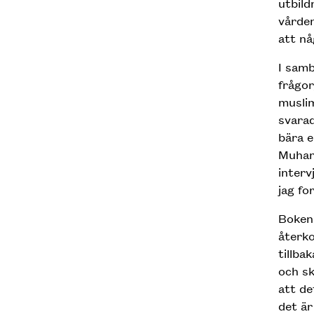
utbild
vården
att nå
I sam
frågor
muslim
svarad
bära e
Muham
interv
jag fo
Boken 
återk
tillba
och sk
att de
det är