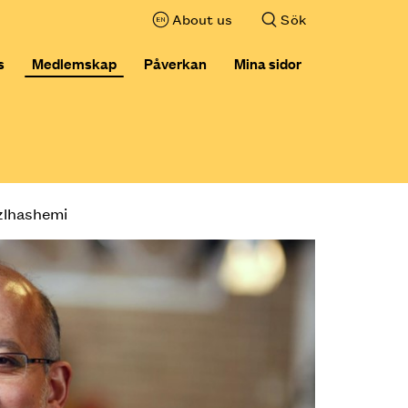
About us
Sök
,visa sökfältet
s
Medlemskap
Påverkan
Mina sidor
lhashemi