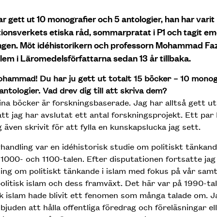
r gett ut 10 monografier och 5 antologier, han har varit
ionsverkets etiska råd, sommarpratat i P1 och tagit e
ngen. Möt idéhistorikern och professorn Mohammad Fa
em i Läromedelsförfattarna sedan 13 år tillbaka.
hammad! Du har ju gett ut totalt 15 böcker – 10 monog
antologier. Vad drev dig till att skriva dem?
ina böcker är forskningsbaserade. Jag har alltså gett u
att jag har avslutat ett antal forskningsprojekt. Ett par
g även skrivit för att fylla en kunskapslucka jag sett.
handling var en idéhistorisk studie om politiskt tänkand
1000- och 1100-talen. Efter disputationen fortsatte jag
ing om politiskt tänkande i islam med fokus på vår samtid
olitisk islam och dess framväxt. Det här var på 1990-tal
sk islam hade blivit ett fenomen som många talade om. J
nbjuden att hålla offentliga föredrag och föreläsningar elle