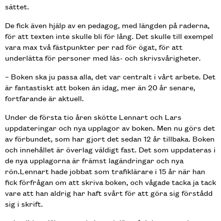
sättet.
De fick även hjälp av en pedagog, med längden på raderna,
för att texten inte skulle bli för lång. Det skulle till exempel
vara max två fästpunkter per rad för ögat, för att
underlätta för personer med läs- och skrivsvårigheter.
– Boken ska ju passa alla, det var centralt i vårt arbete. Det
är fantastiskt att boken än idag, mer än 20 år senare,
fortfarande är aktuell.
Under de första tio åren skötte Lennart och Lars
uppdateringar och nya upplagor av boken. Men nu görs det
av förbundet, som har gjort det sedan 12 år tillbaka. Boken
och innehållet är överlag väldigt fast. Det som uppdateras i
de nya upplagorna är främst lagändringar och nya
rön.Lennart hade jobbat som trafiklärare i 15 år när han
fick förfrågan om att skriva boken, och vågade tacka ja tack
vare att han aldrig har haft svårt för att göra sig förstådd
sig i skrift.