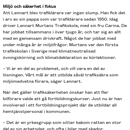
Miljö och säkerhet i fokus
Att Lennart blev trafiklärare var ingen slump. Han fick det
i arv av sin pappa som var trafiklärare sedan 1950. Idag
driver Lennart Murtans Trafikskola, med sin fru Carina. De
har jobbat tillsammans i över tjugo år, och tar sig an allt
med en gemensam drivkraft. Något de har jobbat med
under många år är miljöfrågor. Murtans var den första
trafikskolan i Sverige med klimatneutralisad
övningskörning och klimatdeklaration av körlektioner.
– Vi är en del av problemet, och vill vara en del av
lösningen. Vårt mål är att utbilda såväl trafiksäkra som
miljömedvetna förare, säger Lennart.
När det gäller trafiksäkerheten önskar han att fler
bilförare valde att gå fortbildningskurser. Just nu är han
involverad i ett fortbildningsprojekt där de utbildar all
hemtjänstpersonal i kommunen.
– Det är en yrkesgrupp som sitter bakom ratten en stor
del av sin arbetsdag, och ofta i bilar med skador.