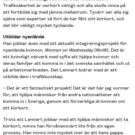
Trafiksäkerhet är oerhört viktigt och alla skulle vinna på
att fortbilda sig med jämna mellanrum. Tyvärr ser alla sig
själva som experter så fort de har fått sitt körkort, och
det blir väldigt mycket tyckande.
Utbildar nyanlända
Han jobbar även med ett aktuellt integreringsprojekt för
nyanlända kvinnor,
Women on Wednesday
(WoW). Det är
ett kvinnligt nätverk med syfte att hjälpa kvinnor och
deras familjer att komma in i det svenska samhället och ut
på arbetsmarknaden. Det Lennart bidrar med är att
utbilda dem i trafikkunskap.
– Det är ett fantastiskt projekt! Det är det här jag vurmar
för, att hjälpa människor från andra nationaliteter att
komma in i Sverige, genom att förverkliga drömmen om
ett körkort.
Trots att Lennart jobbar med att hjälpa människor att ta
körkort, minns han förvånansvärt lite från sin egen
process. Han minns inte mycket mer än att hans pappa