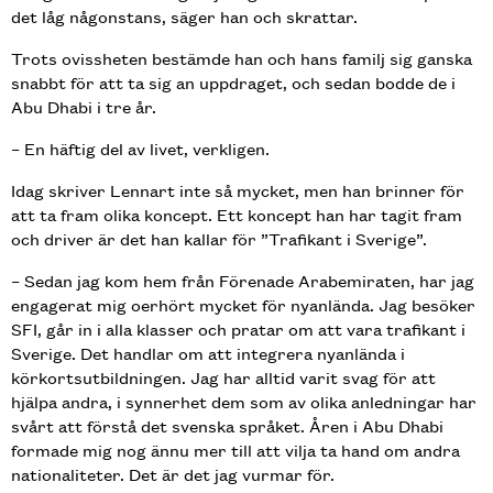
det låg någonstans, säger han och skrattar.
Trots ovissheten bestämde han och hans familj sig ganska
snabbt för att ta sig an uppdraget, och sedan bodde de i
Abu Dhabi i tre år.
– En häftig del av livet, verkligen.
Idag skriver Lennart inte så mycket, men han brinner för
att ta fram olika koncept. Ett koncept han har tagit fram
och driver är det han kallar för ”Trafikant i Sverige”.
– Sedan jag kom hem från Förenade Arabemiraten, har jag
engagerat mig oerhört mycket för nyanlända. Jag besöker
SFI, går in i alla klasser och pratar om att vara trafikant i
Sverige. Det handlar om att integrera nyanlända i
körkortsutbildningen. Jag har alltid varit svag för att
hjälpa andra, i synnerhet dem som av olika anledningar har
svårt att förstå det svenska språket. Åren i Abu Dhabi
formade mig nog ännu mer till att vilja ta hand om andra
nationaliteter. Det är det jag vurmar för.