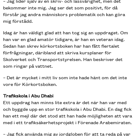
– Jag lider själv av en skriv- och lässvårighet, men det
bekommer inte mig. Jag ser det som positivt, för då
förstår jag andra människors problematik och kan göra
mig förstådd.
Idag är han väldigt glad att han tog sig an uppdraget. Om
han var en glad amatör tidigare, är han en veteran idag.
Sedan han skrev körkortsboken har han fått flertalet
förfrågningar, däribland att skriva kursplaner för
Skolverket och Transportstyrelsen. Han beskriver det
som ringar på vattnet.
– Det är mycket i mitt liv som inte hade hänt om det inte
vore för Körkortsboken.
Trafikskola i Abu Dhabi
Ett uppdrag han minns lite extra är det när han var med
och byggde upp en stor trafikskola i Abu Dhabi. En dag fick
han ett mejl där det stod att han hade möjligheten att vara
med i ett trafiksäkerhetsprojekt i Förenade Arabemiraten.
– Jag fick använda mig av jordgloben för att ta reda på var