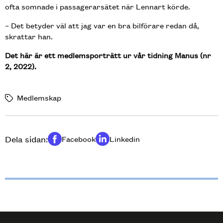
ofta somnade i passagerarsätet när Lennart körde.
– Det betyder väl att jag var en bra bilförare redan då,
skrattar han.
Det här är ett medlemsporträtt ur vår tidning Manus (nr
2, 2022).
Medlemskap
Dela sidan:
Facebook
Linkedin
Dela på
Dela på