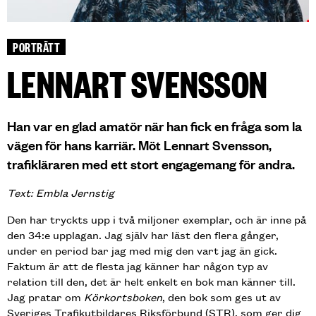
PORTRÄTT
LENNART SVENSSON
Han var en glad amatör när han fick en fråga som la
vägen för hans karriär. Möt Lennart Svensson,
trafikläraren med ett stort engagemang för andra.
Text: Embla Jernstig
Den har tryckts upp i två miljoner exemplar, och är inne på
den 34:e upplagan. Jag själv har läst den flera gånger,
under en period bar jag med mig den vart jag än gick.
Faktum är att de flesta jag känner har någon typ av
relation till den, det är helt enkelt en bok man känner till.
Jag pratar om
Körkortsboken
, den bok som ges ut av
Sveriges Trafikutbildares Riksförbund (STR), som ger dig