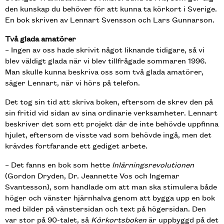
den kunskap du behöver för att kunna ta körkort i Sverige.
En bok skriven av Lennart Svensson och Lars Gunnarson.
Två glada amatörer
– Ingen av oss hade skrivit något liknande tidigare, så vi
blev väldigt glada när vi blev tillfrågade sommaren 1996.
Man skulle kunna beskriva oss som två glada amatörer,
säger Lennart, när vi hörs på telefon.
Det tog sin tid att skriva boken, eftersom de skrev den på
sin fritid vid sidan av sina ordinarie verksamheter. Lennart
beskriver det som ett projekt där de inte behövde uppfinna
hjulet, eftersom de visste vad som behövde ingå, men det
krävdes fortfarande ett gediget arbete.
– Det fanns en bok som hette
Inlärningsrevolutionen
(Gordon Dryden, Dr. Jeannette Vos och Ingemar
Svantesson), som handlade om att man ska stimulera både
höger och vänster hjärnhalva genom att bygga upp en bok
med bilder på vänstersidan och text på högersidan. Den
var stor på 90-talet, så
Körkortsboken
är uppbyggd på det