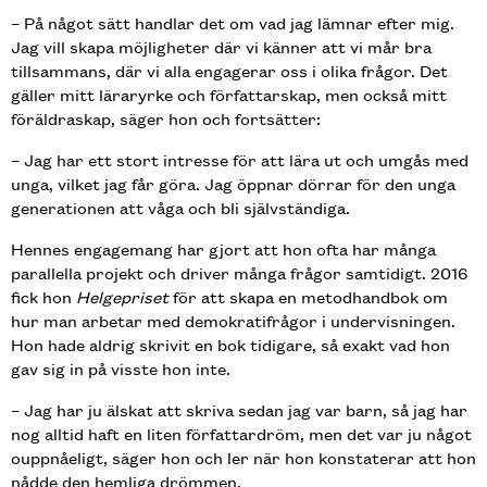
– På något sätt handlar det om vad jag lämnar efter mig.
Jag vill skapa möjligheter där vi känner att vi mår bra
tillsammans, där vi alla engagerar oss i olika frågor. Det
gäller mitt läraryrke och författarskap, men också mitt
föräldraskap, säger hon och fortsätter:
– Jag har ett stort intresse för att lära ut och umgås med
unga, vilket jag får göra. Jag öppnar dörrar för den unga
generationen att våga och bli självständiga.
Hennes engagemang har gjort att hon ofta har många
parallella projekt och driver många frågor samtidigt. 2016
fick hon
Helgepriset
för att skapa en metodhandbok om
hur man arbetar med demokratifrågor i undervisningen.
Hon hade aldrig skrivit en bok tidigare, så exakt vad hon
gav sig in på visste hon inte.
– Jag har ju älskat att skriva sedan jag var barn, så jag har
nog alltid haft en liten författardröm, men det var ju något
ouppnåeligt, säger hon och ler när hon konstaterar att hon
nådde den hemliga drömmen.