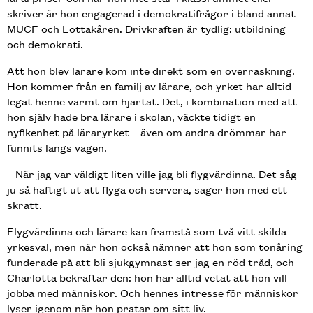
skriver är hon engagerad i demokrati­frågor i bland annat
MUCF och Lotta­kåren. Drivkraften är tydlig: utbildning
och demokrati.
Att hon blev lärare kom inte direkt som en överraskning.
Hon kommer från en familj av lärare, och yrket har alltid
legat henne varmt om hjärtat. Det, i kombination med att
hon själv hade bra lärare i skolan, väckte tidigt en
nyfikenhet på läraryrket – även om andra drömmar har
funnits längs vägen.
– När jag var väldigt liten ville jag bli flygvärdinna. Det såg
ju så häftigt ut att flyga och servera, säger hon med ett
skratt.
Flygvärdinna och lärare kan framstå som två vitt skilda
yrkesval, men när hon också nämner att hon som tonåring
funderade på att bli sjukgymnast ser jag en röd tråd, och
Charlotta bekräftar den: hon har alltid vetat att hon vill
jobba med människor. Och hennes intresse för människor
lyser igenom när hon pratar om sitt liv.