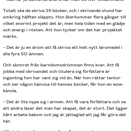
Totalt ska de skriva 24 böcker, och i skrivande stund har
omkring hälften släppts. Hon återkommer flera gånger till
vilket enormt projekt det är, men hela tiden med en glädje
och energi i rösten. Att hon tycker om det här projektet
märks.
– Det är ju en dröm att få skriva ett helt nytt läromedel i
alla fyra SO-ämnen.
Och skimret från barndomsdrömmen finns kvar. Att få
jobba med skrivandet och titulera sig författare är
ingenting hon har vant sig vid än. När hon rättar tentor
och ser någon hänvisa till hennes böcker, får hon en wow-
känsla.
– Det är lite nypa sig i armen. Att få vara författare och se
att andra läser det man har skapat, det är stort. Det ligger
hårt arbete bakom och jag är jätteglad att jag får göra det
här.