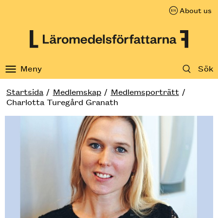
About us
Till innehåll på sidan
Meny
Sök
Startsida
Medlemskap
Medlemsporträtt
Charlotta Turegård Granath