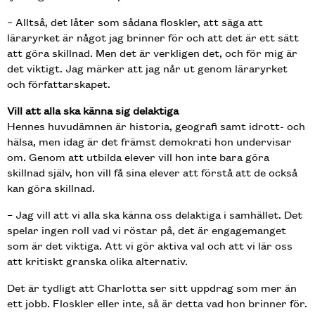
– Alltså, det låter som sådana floskler, att säga att
läraryrket är något jag brinner för och att det är ett sätt
att göra skillnad. Men det är verkligen det, och för mig är
det viktigt. Jag märker att jag når ut genom läraryrket
och författarskapet.
Vill att alla ska känna sig delaktiga
Hennes huvudämnen är historia, geografi samt idrott- och
hälsa, men idag är det främst demokrati hon undervisar
om. Genom att utbilda elever vill hon inte bara göra
skillnad själv, hon vill få sina elever att förstå att de också
kan göra skillnad.
– Jag vill att vi alla ska känna oss delaktiga i samhället. Det
spelar ingen roll vad vi röstar på, det är engagemanget
som är det viktiga. Att vi gör aktiva val och att vi lär oss
att kritiskt granska olika alternativ.
Det är tydligt att Charlotta ser sitt uppdrag som mer än
ett jobb. Floskler eller inte, så är detta vad hon brinner för.