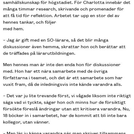
samhällskunskap för högstadiet. För Charlotta innebär det
många timmar research, skrivande och promenader för
att få tid för reflektion. Arbetet tar upp en stor del av
hennes tankar, och följer
med hem.
– Jag är gift med en SO-lärare, så det blir många
diskussioner även hemma, skrattar hon och berättar att
de träffades på lärarutbildningen.
Men hennes man är inte den enda hon för diskussioner
med. Hon har ett nära samarbete med de övriga
författarna i teamet, och det är ett samarbete som har
vuxit fram, då de inledningsvis inte kände varandra alls.
– Det var ju lite trevande först, vi vågade liksom inte riktigt
säga vad vi tyckte, säger hon och minns hur de försiktigt
försökte föreslå ändringar utan att kritisera varandra. Nu,
18 böcker in i samarbetet, har de kommit att bli inte bara
kollegor, utan vänner.
– Man lär ju känna varandra när man skriver tillsammans.