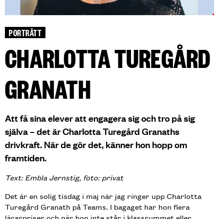
PORTRÄTT
CHARLOTTA TUREGÅRD
GRANATH
Att få sina elever att engagera sig och tro på sig
själva – det är Charlotta Turegård Granaths
drivkraft. När de gör det, känner hon hopp om
framtiden.
Text: Embla Jernstig, foto
: privat
Det är en solig tisdag i maj när jag ringer upp Charlotta
Turegård Granath på Teams. I bagaget har hon flera
lärarpriser och när hon inte står i klassrummet eller