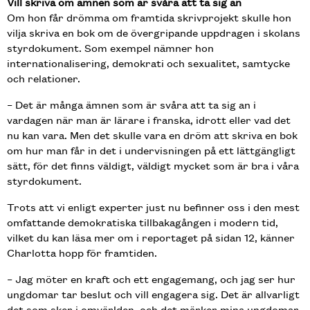
Vill skriva om ämnen som är svåra att ta sig an
Om hon får drömma om framtida skrivprojekt skulle hon
vilja skriva en bok om de övergripande uppdragen i skolans
styrdokument. Som exempel nämner hon
internationalisering, demokrati och sexualitet, samtycke
och relationer.
– Det är många ämnen som är svåra att ta sig an i
vardagen när man är lärare i franska, idrott eller vad det
nu kan vara. Men det skulle vara en dröm att skriva en bok
om hur man får in det i undervisningen på ett lättgängligt
sätt, för det finns väldigt, väldigt mycket som är bra i våra
styrdokument.
Trots att vi enligt experter just nu befinner oss i den mest
omfattande demokratiska tillbakagången i modern tid,
vilket du kan läsa mer om i reportaget på sidan 12, känner
Charlotta hopp för framtiden.
– Jag möter en kraft och ett engagemang, och jag ser hur
ungdomar tar beslut och vill engagera sig. Det är allvarligt
det som sker i omvärlden, och det märker mina ungdomar