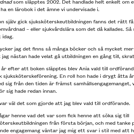
rdnad
som släpptes 2002. Det handlade helt enkelt om 
 ha en lärobok i det ämne vi undervisade i.
n själv gick sjuksköterskeutbildningen fanns det rätt f
mvårdnad – eller sjukvårdslära som det då kallades. Så 
t idag.
ycker jag det finns så många böcker och så mycket mer 
t jag nästan hade velat gå utbildningen en gång till, skra
år efter att boken släpptes blev Ania vald till ordförand
 sjuksköterskeförening. En roll hon hade i drygt åtta å
d sig från den tiden är främst samhällsengagemanget, v
för sig hade redan innan.
var väl det som gjorde att jag blev vald till ordförande.
ågar henne vad det var som fick henne att söka sig till
öterskeutbildningen från första början, och med tanke 
nde engagemang väntar jag mig ett svar i stil med att ho