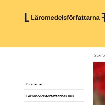
Till innehåll på sidan
Start
Bli medlem
Läromedelsförfattarnas hus