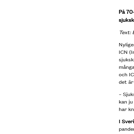
På 70-
sjuksk
Text: 
Nylige
ICN (I
sjuksk
många 
och IC
det är
– Sjuk
kan ju
har kn
I Sver
pandem