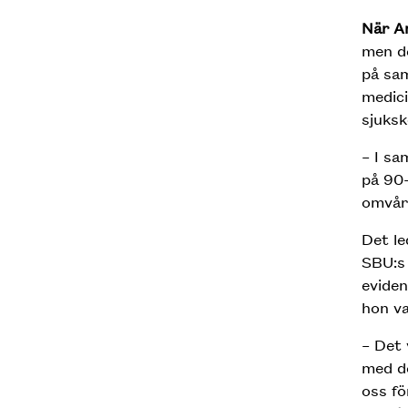
När An
men de
på sam
medici
sjuksk
– I s
på 90-
omvår
Det le
SBU:s
eviden
hon va
– Det 
med de
oss fö