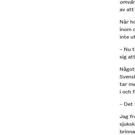
omvå
av att
När ho
inom o
inte u
– Nu t
sig at
Något 
Svensk
tar me
i och 
– Det 
Jag fr
sjuksk
brinna