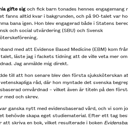
ia gifte sig
och fick barn tonades hennes engagemang n
t fanns alltid kvar i bakgrunden, och på 90-talet var hon
ma bana igen. Hon blev engagerad både i Statens bered
nsk och social utvärdering (SBU) och Svensk
öterskeförening.
amband med att Evidense Based Medicine (EBM) kom frå
talet, läste jag i fackets tidning att de ville veta mer om
dnad. Jag anmälde mig direkt.
dde till att hon senare blev den första sjuksköterskan att
 vetenskapliga råd, där hon myntade det svenska begre
sbaserad omvårdnad – vilket även är titeln på den förs
r med och skrev.
var ganska nytt med evidensbaserad vård, och vi som j
t behövde skapa eget studiematerial. Efter ett tag be
r att skriva en bok, vilket resulterade i boken
Evidensba