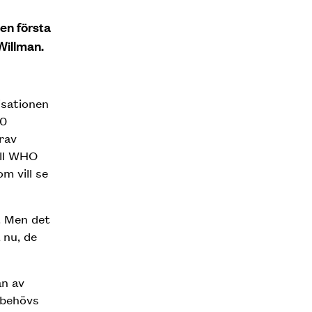
den första
Willman.
isationen
00
rav
ill WHO
m vill se
. Men det
 nu, de
an av
 behövs