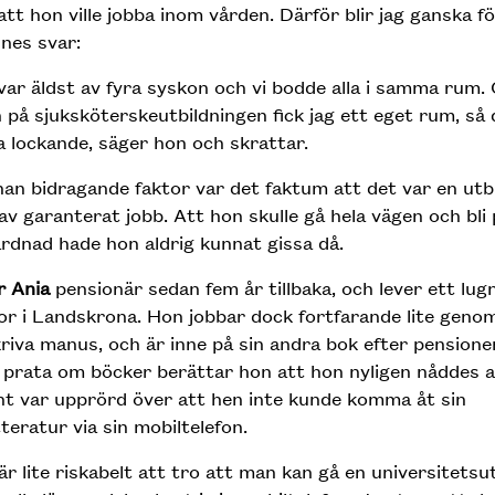
att hon ville jobba inom vården. Därför blir jag ganska f
nes svar:
var äldst av fyra syskon och vi bodde alla i samma rum.
 på sjuksköterskeutbildningen fick jag ett eget rum, så 
 lockande, säger hon och skrattar.
an bidragande faktor var det faktum att det var en utb
v garanterat jobb. Att hon skulle gå hela vägen och bli
rdnad hade hon aldrig kunnat gissa då.
r Ania
pensionär sedan fem år tillbaka, och lever ett lug
 i Landskrona. Hon jobbar dock fortfarande lite genom
riva manus, och är inne på sin andra bok efter pensionen
 prata om böcker berättar hon att hon nyligen nåddes a
t var upprörd över att hen inte kunde komma åt sin
tteratur via sin mobiltelefon.
är lite riskabelt att tro att man kan gå en universitetsu