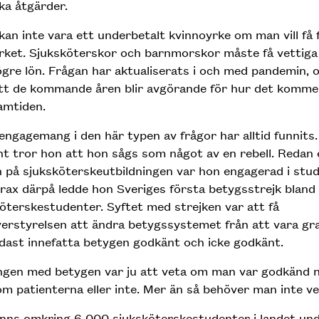
ska åtgärder.
kan inte vara ett underbetalt kvinnoyrke om man vill få f
yrket. Sjuksköterskor och barnmorskor måste få vettiga 
gre lön. Frågan har aktualiserats i och med pandemin, o
tt de kommande åren blir avgörande för hur det komme
ramtiden.
engagemang i den här typen av frågor har alltid funnits
t tror hon att hon sågs som något av en rebell. Redan 
 på sjuksköterskeutbildningen var hon engagerad i stu
rax därpå ledde hon Sveriges första betygsstrejk bland
öterskestudenter. Syftet med strejken var att få
erstyrelsen att ändra betygssystemet från att vara grad
dast innefatta betygen godkänt och icke godkänt.
ngen med betygen var ju att veta om man var godkänd n
m patienterna eller inte. Mer än så behöver man inte ve
nns omkring 6 000 sjuksköterskestudenter i landet und