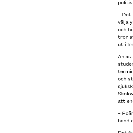
politi
– Det 
välja 
och hö
tror a
ut i f
Anias 
studen
termin
och st
sjuksk
Skolöv
att en
– Poä
hand o
Det fa