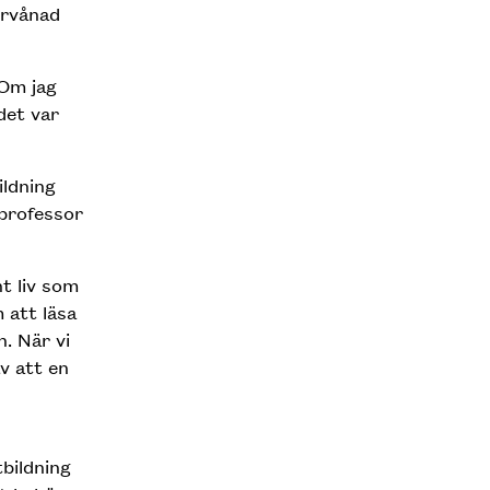
örvånad
 Om jag
det var
ildning
 professor
nt liv som
 att läsa
. När vi
v att en
tbildning