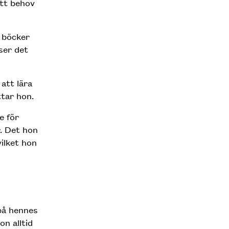
ett behov
å böcker
ser det
att lära
ttar hon.
e för
r. Det hon
ilket hon
på hennes
n alltid