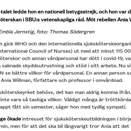
talet ledde hon en nationell betygsstrejk, och hon var 
öterskan i SBU:s vetenskapliga råd. Möt rebellen Ania 
Embla Jernstig, foto: Thomas Södergren
n gick WHO och den internationella sjuksköterskeorgan
nternational Council of Nurses) ut med att minst 115 0
öterskor och annan vårdpersonal har dött i covid-19, va
saknade skyddsutrustning och stöd i sitt arbete. Nu v
N se bättre villkor för vårdpersonal. En annan person so
 Ania Willman, författare och professor i omvårdnad.
sköterskeyrket behövs, det kan man aldrig komma ifrån
 inte vara så taskiga villkor. Väldigt många är tröttkörda
appt fått sin semester, säger hon med tydlig sympati.
ige ökade
intresset för sjuksköterskeutbildningen i börj
in, men för att det ska bli långvarigt tror Ania att det