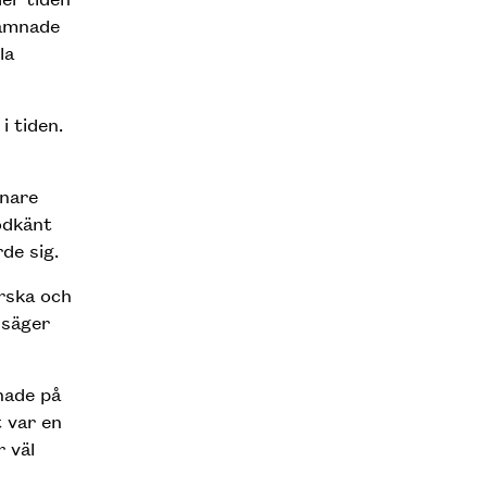
lämnade
la
i tiden.
enare
odkänt
de sig.
rska och
 säger
hade på
 var en
r väl