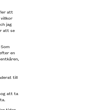
ler att
villkor
ch jag
r att se
. Som
efter en
dentkåren,
erat till
og att ta
ta.
er tiden