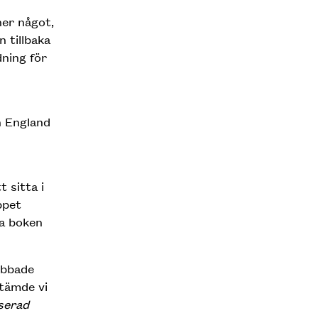
er något,
 tillbaka
ning för
n England
 sitta i
ppet
ta boken
obbade
stämde vi
serad