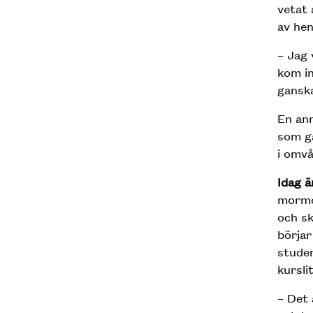
vetat 
av hen
– Jag 
kom in
ganska
En ann
som ga
i omvå
Idag ä
mormor
och sk
börjar
studen
kursli
– Det 