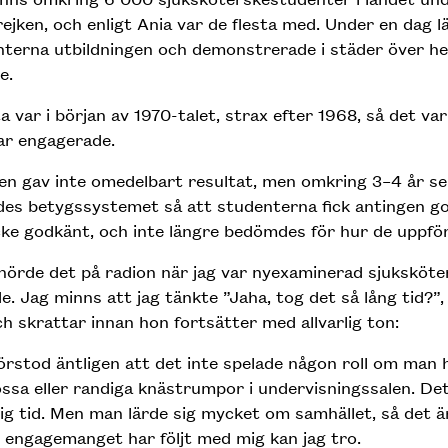
rejken, och enligt Ania var de flesta med. Under en dag 
terna utbildningen och demonstrerade i städer över he
e.
a var i början av 1970-talet, strax efter 1968, så det var 
ar engagerade.
en gav inte omedelbart resultat, men omkring 3–4 år s
des betygssystemet så att studenterna fick antingen g
icke godkänt, och inte längre bedömdes för hur de uppför
hörde det på radion när jag var nyexaminerad sjuksköte
e. Jag minns att jag tänkte ”Jaha, tog det så lång tid?”,
h skrattar innan hon fortsätter med allvarlig ton:
örstod äntligen att det inte spelade någon roll om man 
ssa eller randiga knästrumpor i undervisningssalen. Det
lig tid. Men man lärde sig mycket om samhället, så det ä
 engagemanget har följt med mig kan jag tro.