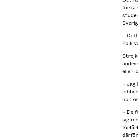
för st
studen
Sverig
– Dett
Folk v
Strejk
ändra
eller 
– Jag 
jobbad
hon oc
– De f
sig mö
förfär
därför