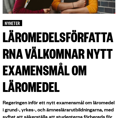
NYHETER
LÄROMEDELSFÖRFATTA
RNA VÄLKOMNAR NYTT
EXAMENSMÅL OM
LÄROMEDEL
Regeringen inför ett nytt examensmål om läromedel
i grund-, yrkes-, och ämneslärarutbildningarna, med
syftet att säkerställa att studenterna förbereds för