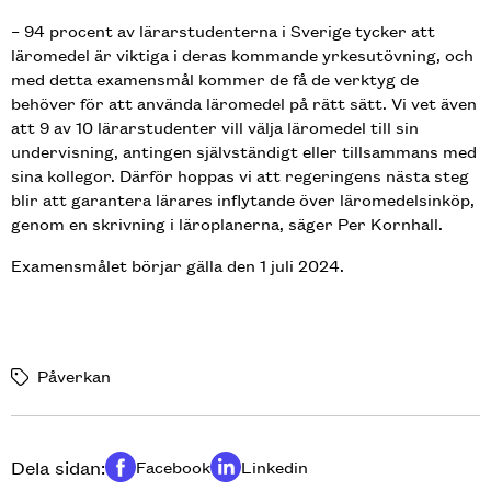
– 94 procent av lärarstudenterna i Sverige tycker att
läromedel är viktiga i deras kommande yrkesutövning, och
med detta examensmål kommer de få de verktyg de
behöver för att använda läromedel på rätt sätt. Vi vet även
att 9 av 10 lärarstudenter vill välja läromedel till sin
undervisning, antingen självständigt eller tillsammans med
sina kollegor. Därför hoppas vi att regeringens nästa steg
blir att garantera lärares inflytande över läromedelsinköp,
genom en skrivning i läroplanerna, säger Per Kornhall.
Examensmålet börjar gälla den 1 juli 2024.
Påverkan
Dela sidan:
Facebook
Linkedin
Dela på
Dela på